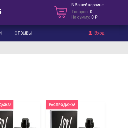
В Вашей корзине:
5
Товаров:
0
На сумму:
0 ₽
Вход
И
ОТЗЫВЫ
ДАЖА!
РАСПРОДАЖА!