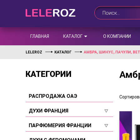
ГЛАВНАЯ
КАТАЛОГ
О КОМПАНИИ
LELEROZ
КАТАЛОГ
АМБРА, ШИНУС, ПАЧУЛИ, ВЕ
Амбр
КАТЕГОРИИ
РАСПРОДАЖА ОАЭ
Сортирова
ДУХИ ФРАНЦИЯ
Для женщин
ПАРФЮМЕРИЯ ФРАНЦИИ
Для мужчин
Для женщин