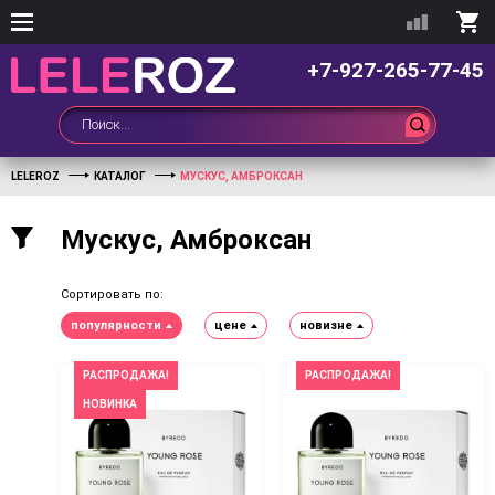
+7-927-265-77-45
LELEROZ
КАТАЛОГ
МУСКУС, АМБРОКСАН
Мускус, Амброксан
Сортировать по:
популярности
цене
новизне
РАСПРОДАЖА!
РАСПРОДАЖА!
НОВИНКА