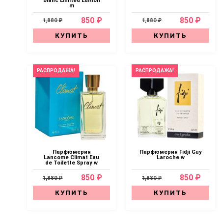
Blanc Limited Edition
m
850 ₽
850 ₽
1,880 ₽
1,880 ₽
КУПИТЬ
КУПИТЬ
РАСПРОДАЖА!
РАСПРОДАЖА!
Парфюмерия
Парфюмерия Fidji Guy
Lancome Climat Eau
Laroche w
de Toilette Spray w
850 ₽
850 ₽
1,880 ₽
1,880 ₽
КУПИТЬ
КУПИТЬ