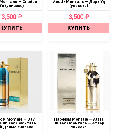
 Монталь — Спайси
Aoud / Монталь — Дарк Уд
Уд (унисекс)
(унисекс)
3,500 ₽
3,500 ₽
КУПИТЬ
КУПИТЬ
м Montale — Day
Парфюм Montale — Attar
 unisex / Монталь
unisex / Монталь — Аттар
й Дримс Унисекс
Унисекс