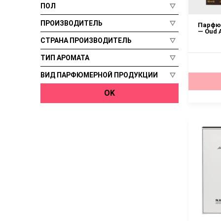
Бальзамические
Al-Rehab
ПОЛ
Zadig & Voltaire
Сладкие
Zarkoperfume
Al-Rehab
ПРОИЗВОДИТЕЛЬ
Парфюм
Фруктовые
— Oud 
Zarkoperfume
Цветочно-фруктовые
СТРАНА ПРОИЗВОДИТЕЛЬ
Духи
Цитрусовые
Парфюмерня вода
ТИП АРОМАТА
Парфюмированная вода
ВИД ПАРФЮМЕРНОЙ ПРОДУКЦИИ
OK