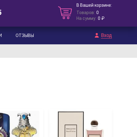
В Вашей корзине:
5
Товаров:
0
На сумму:
0 ₽
Вход
И
ОТЗЫВЫ