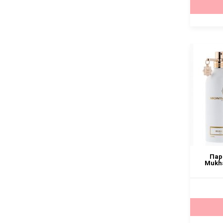
Пар
Mukha