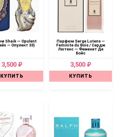
м Shaik — Opulent
Парфюм Serge Lutens —
ейх — Опулент 33)
Feminite du Bois / Сердж
Лютенс — Феменит Де
Бойс
3,500 ₽
3,500 ₽
КУПИТЬ
КУПИТЬ