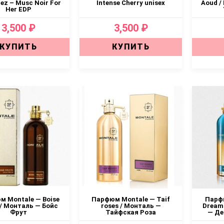
ez – Musc Noir For
Intense Cherry unisex
Aoud /
Her EDP
3,500 ₽
3,500 ₽
КУПИТЬ
КУПИТЬ
 Montale — Boise
Парфюм Montale — Taif
Парфю
 / Монталь — Бойс
roses / Монталь —
Dreams
Фрут
Тайфская Роза
— Де