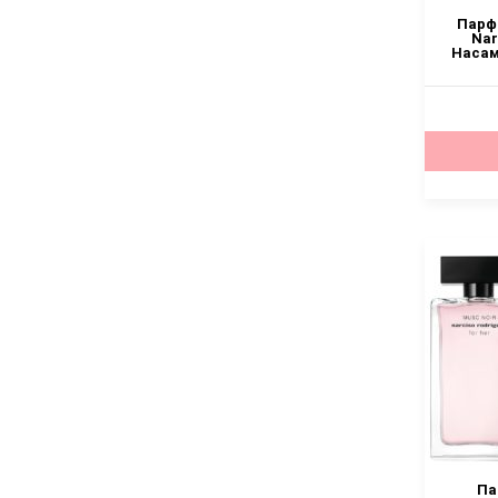
Парф
Nar
Насам
Па