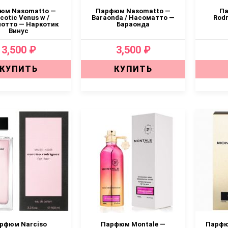
юм Nasomatto —
Парфюм Nasomatto —
Па
cotic Venus w /
Baraonda / Насоматто —
Rodr
отто — Наркотик
Бараонда
Винус
3,500 ₽
3,500 ₽
КУПИТЬ
КУПИТЬ
рфюм Narciso
Парфюм Montale —
Парфю