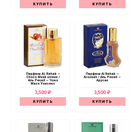
КУПИТЬ
КУПИТЬ
Парфюм AL Rehab —
Парфюм Al Rehab —
Choco Musk unisex /
Aroosah / Аль Рехаб —
Аль Рехаб — Чоко
Арусах
Маск Унисекс
3,500 ₽
3,500 ₽
КУПИТЬ
КУПИТЬ