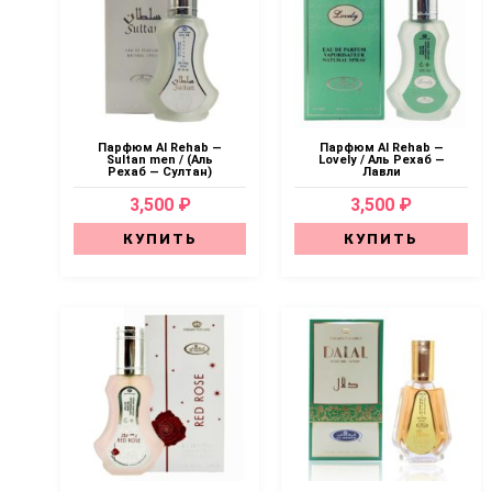
Парфюм Al Rehab —
Парфюм Al Rehab —
Sultan men / (Аль
Lovely / Аль Рехаб —
Рехаб — Султан)
Лавли
3,500 ₽
3,500 ₽
КУПИТЬ
КУПИТЬ