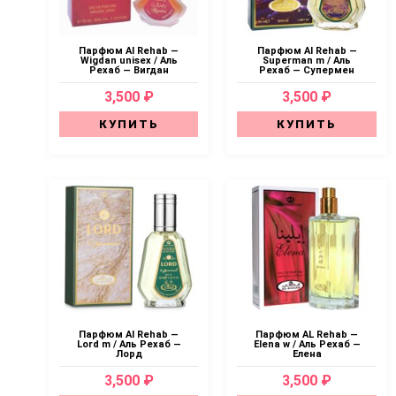
Парфюм Al Rehab —
Парфюм Al Rehab —
Wigdan unisex / Аль
Superman m / Аль
Рехаб — Вигдан
Рехаб — Супермен
3,500 ₽
3,500 ₽
КУПИТЬ
КУПИТЬ
Парфюм Al Rehab —
Парфюм AL Rehab —
Lord m / Аль Рехаб —
Elena w / Аль Рехаб —
Лорд
Елена
3,500 ₽
3,500 ₽