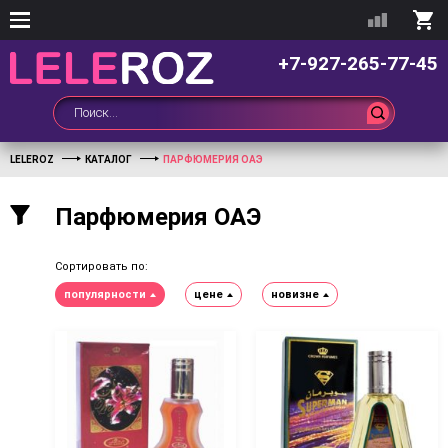
+7-927-265-77-45
LELEROZ
КАТАЛОГ
ПАРФЮМЕРИЯ ОАЭ
Парфюмерия ОАЭ
Сортировать по:
популярности
цене
новизне