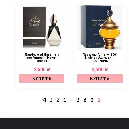
Парфюм Al Haramain
Парфюм Ajmal — 1001
perfumes — Hayati
Nights / Аджмал —
unisex
1001 Ночь
3,500 ₽
3,500 ₽
КУПИТЬ
КУПИТЬ
1
2
3
…
5
6
7
8