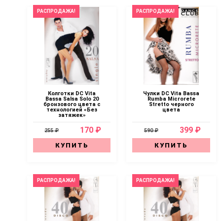
РАСПРОДАЖА!
РАСПРОДАЖА!
Колготки DC Vita
Чулки DC Vita Bassa
Bassa Salsa Solo 20
Rumba Microrete
бронзового цвета с
Stretto черного
технологией «Без
цвета
затяжек»
170 ₽
399 ₽
255 ₽
590 ₽
КУПИТЬ
КУПИТЬ
РАСПРОДАЖА!
РАСПРОДАЖА!