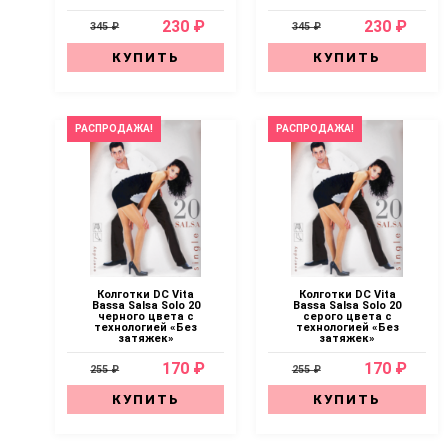
230 ₽
230 ₽
345 ₽
345 ₽
КУПИТЬ
КУПИТЬ
РАСПРОДАЖА!
РАСПРОДАЖА!
Колготки DC Vita
Колготки DC Vita
Bassa Salsa Solo 20
Bassa Salsa Solo 20
черного цвета с
серого цвета с
технологией «Без
технологией «Без
затяжек»
затяжек»
170 ₽
170 ₽
255 ₽
255 ₽
КУПИТЬ
КУПИТЬ