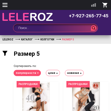
+7-927-265-77-45
LELEROZ
КАТАЛОГ
КОЛГОТКИ
РАЗМЕР 5
Размер 5
Сортировать по:
популярности
цене
новизне
РАСПРОДАЖА!
РАСПРОДАЖА!