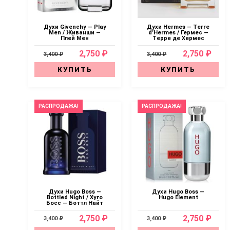
Духи Givenchy — Play
Духи Hermes — Terre
Men / Живанши —
d’Hermes / Гермес —
Плей Мен
Терре де Хермес
2,750 ₽
2,750 ₽
3,400 ₽
3,400 ₽
КУПИТЬ
КУПИТЬ
РАСПРОДАЖА!
РАСПРОДАЖА!
Духи Hugo Boss —
Духи Hugo Boss —
Bottled Night / Хуго
Hugo Element
Босс — Боттл Найт
2,750 ₽
2,750 ₽
3,400 ₽
3,400 ₽