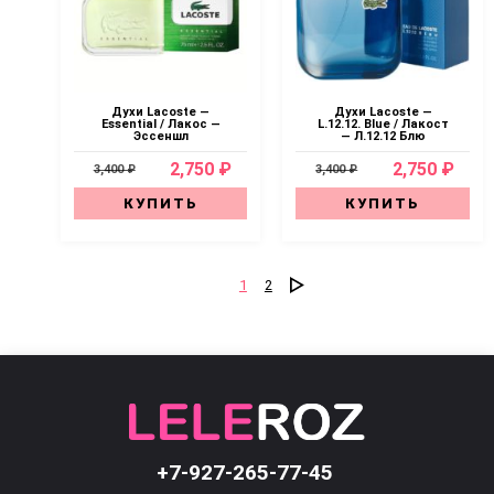
Духи Lacoste —
Духи Lacoste —
Essential / Лакос —
L.12.12. Blue / Лакост
Эссеншл
— Л.12.12 Блю
2,750 ₽
2,750 ₽
3,400 ₽
3,400 ₽
КУПИТЬ
КУПИТЬ
1
2
+7-927-265-77-45