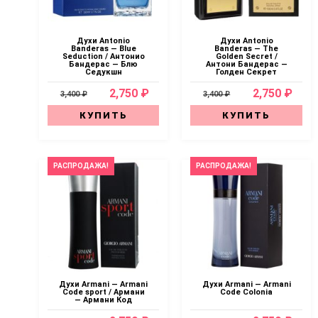
Духи Antonio
Духи Antonio
Banderas — Blue
Banderas — The
Seduction / Антонио
Golden Secret /
Бандерас — Блю
Антони Бандерас —
Седукшн
Голден Секрет
2,750 ₽
2,750 ₽
3,400 ₽
3,400 ₽
КУПИТЬ
КУПИТЬ
РАСПРОДАЖА!
РАСПРОДАЖА!
Духи Armani — Armani
Духи Armani — Armani
Code sport / Армани
Code Colonia
— Армани Код