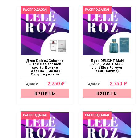
РАСПРОДАЖА!
РАСПРОДАЖА!
Духи Dolce&Gabanna
Духи DELIGHT MAN
— The One for men
EVER (Тема: D&G —
sport / Дольче
Light Blue Forever
Габанна — Зе Ван
pour Homme)
Спорт мужской
2,750 ₽
2,750 ₽
3,400 ₽
3,400 ₽
КУПИТЬ
КУПИТЬ
РАСПРОДАЖА!
РАСПРОДАЖА!