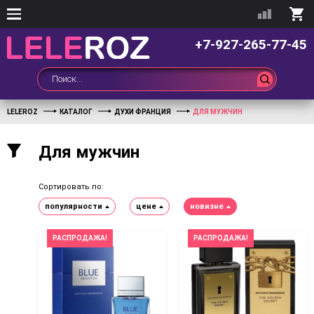
+7-927-265-77-45
LELEROZ
КАТАЛОГ
ДУХИ ФРАНЦИЯ
ДЛЯ МУЖЧИН
Для мужчин
Сортировать по:
популярности
цене
новизне
РАСПРОДАЖА!
РАСПРОДАЖА!