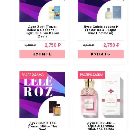
Духи Zest (Тема:
Духи Golcia azzura H
Dolce & Gabbana —
(Тема: D&G — Light
Light Blue Eau Italian
blue Homme m)
Zest)
2,750 ₽
2,750 ₽
3,400 ₽
3,400 ₽
КУПИТЬ
КУПИТЬ
РАСПРОДАЖА!
РАСПРОДАЖА!
Духи Golcia The
Духи GUERLAIN —
(Тема: D&G — The
AQUA ALLEGORIA
One)
GRANADA SALVIA