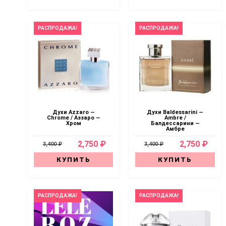
РАСПРОДАЖА!
РАСПРОДАЖА!
Духи Аzzaro —
Духи Baldessarini —
Chrome / Аззаро —
Ambre /
Хром
Балдессарини —
Амбре
2,750 ₽
2,750 ₽
3,400 ₽
3,400 ₽
КУПИТЬ
КУПИТЬ
РАСПРОДАЖА!
РАСПРОДАЖА!