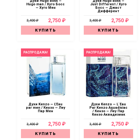
Духи Hugo Boss —
Духи Hugo Boss —
Hugo man / Хуго Босс
Just Different / Хуго
— Хуго Мен
Босс — Джаст
Дифферент
2,750 ₽
2,750 ₽
3,400 ₽
3,400 ₽
КУПИТЬ
КУПИТЬ
РАСПРОДАЖА!
РАСПРОДАЖА!
Духи Kenzo — L’Eau
Духи Kenzo — L`Eau
par men / Кензо — Леу
Par Kenzo Aquadisiac
Пар Мен
/ Кензо — Леу Пар
Кензо Аквадизиак
2,750 ₽
2,750 ₽
3,400 ₽
3,400 ₽
КУПИТЬ
КУПИТЬ