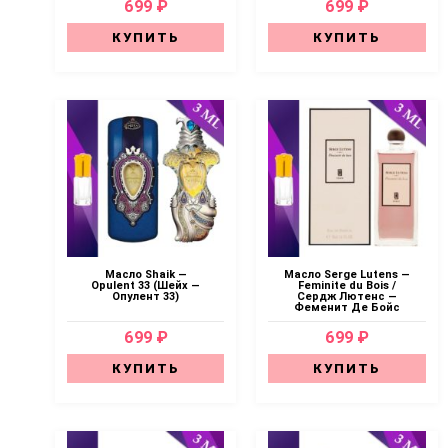
699 ₽
699 ₽
КУПИТЬ
КУПИТЬ
Масло Shaik —
Масло Serge Lutens —
Opulent 33 (Шейх —
Feminite du Bois /
Опулент 33)
Сердж Лютенс —
Феменит Де Бойс
699 ₽
699 ₽
КУПИТЬ
КУПИТЬ