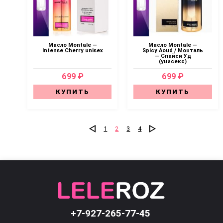
Масло Montale —
Масло Montale —
Intense Cherry unisex
Spicy Aoud / Монталь
— Спайси Уд
(унисекс)
699 ₽
699 ₽
КУПИТЬ
КУПИТЬ
1
2
3
4
+7-927-265-77-45