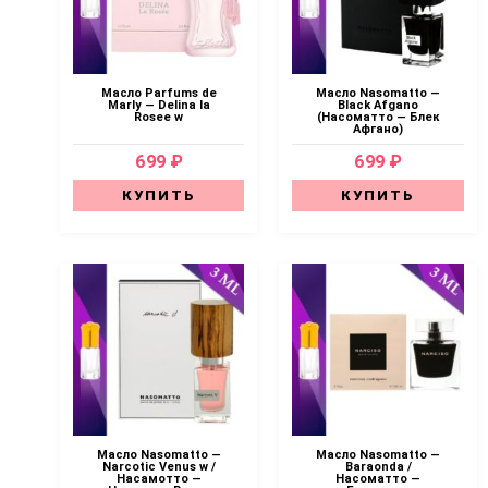
Масло Parfums de
Масло Nasomatto —
Marly — Delina la
Black Afgano
Rosee w
(Насоматто — Блек
Афгано)
699 ₽
699 ₽
КУПИТЬ
КУПИТЬ
Масло Nasomatto —
Масло Nasomatto —
Narcotic Venus w /
Baraonda /
Насамотто —
Насоматто —