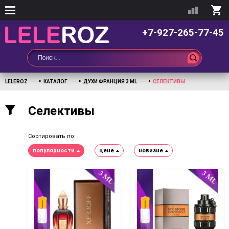
+7-927-265-77-45
LELEROZ
КАТАЛОГ
ДУХИ ФРАНЦИЯ 3 ML
СЕЛЕКТИВЫ
Селективы
Сортировать по:
популярности
цене
новизне