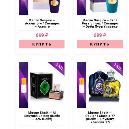
Масло Sospiro —
Масло Sospiro — Erba
Accento w / Соспиро
Pura unisex / Соспиро
— Акенто
— Эрба Пура Унисекс
699 ₽
699 ₽
КУПИТЬ
КУПИТЬ
Масло Shaik — Al
Масло Shaik —
Shuyukh unisex (Шейх
Opulent Classic 77
— Аль Шейх)
(Шейх — Опулент
классик 77)