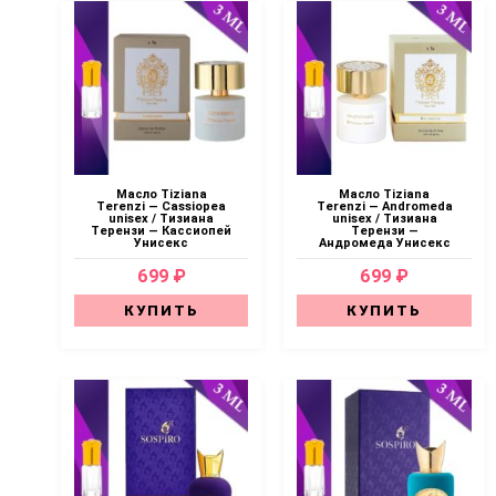
Масло Tiziana
Масло Tiziana
Terenzi — Cassiopea
Terenzi — Andromeda
unisex / Тизиана
unisex / Тизиана
Терензи — Кассиопей
Терензи —
Унисекс
Андромеда Унисекс
699 ₽
699 ₽
КУПИТЬ
КУПИТЬ