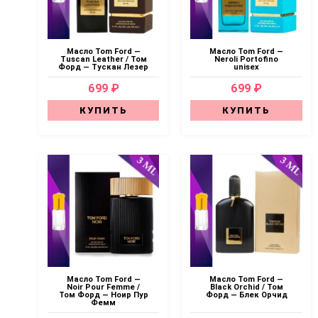
Масло Tom Ford —
Масло Tom Ford —
Tuscan Leather / Том
Neroli Portofino
Форд — Тускан Лезер
unisex
699 ₽
699 ₽
КУПИТЬ
КУПИТЬ
Масло Tom Ford —
Масло Tom Ford —
Noir Pour Femme /
Black Orchid / Том
Том Форд — Ноир Пур
Форд — Блек Орчид
Фемм