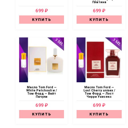
Платина
699 ₽
699 ₽
КУПИТЬ
КУПИТЬ
Масло Tom Ford —
Масло Tom Ford —
White Patchouli w /
Lost Cherry unisex /
Том Форд — Вайт
Том Форд — Лост
Пачули
Черри Унисекс
699 ₽
699 ₽
КУПИТЬ
КУПИТЬ