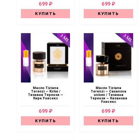
699 ₽
699 ₽
КУПИТЬ
КУПИТЬ
Масло Tiziana
Масло Tiziana
Terenzi — Kirke /
Terenzi — Casanova
Тизиана Терензи —
unisex / Тизиана
Кирк Унисекс
Терензи — Казанова
Унисекс
699 ₽
699 ₽
КУПИТЬ
КУПИТЬ