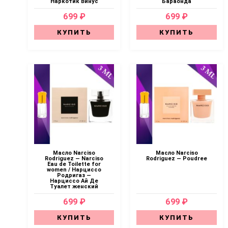
Наркотик Винус
Бараонда
699 ₽
699 ₽
КУПИТЬ
КУПИТЬ
Масло Narciso
Масло Narciso
Rodriguez — Narciso
Rodriguez — Poudree
Eau de Toilette for
women / Нарциссо
Родригаз —
Нарциссо Ай Де
Туалет женский
699 ₽
699 ₽
КУПИТЬ
КУПИТЬ