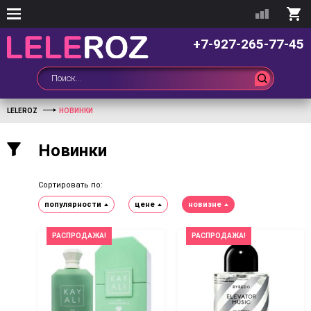
+7-927-265-77-45
LELEROZ
НОВИНКИ
Новинки
Сортировать по:
популярности
цене
новизне
РАСПРОДАЖА!
РАСПРОДАЖА!